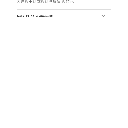
客户搜不到或搜到没价值,没转化
没团队又不懂运营
投广告,没差异化卖点=白白烧钱
体验不友好,落地形象差,客户流失
忽略网站管理,内容不更新,难转化
自建团队不如选:灌南托管代运营
灌南托管代运营
帮企业提升品牌形象,提炼产品卖点
帮企业改进用户体验,直达落地页
资深优化师和运维专家为你保驾护航
世上不缺产品,只缺把产品卖出去方法