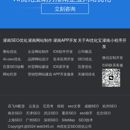
立刻咨询
灌南SEO优化
灌南网站制作
灌南APP开发
关于AI优化宝
灌南小程序开
发
整站优化
企业网站制作
IOS软件开发
公司概况
微信定制开发
AI+seo优化
品牌网站设计
安卓应用开发
SEO优化
扫码联系客服
百度SEO诊断
外贸网站建设
IOS原开发
百度优化
网站托管
营销型网站建设
APP开发服务
关键词排名
讯飞AI配音
云直达
芯思考
煜程
seo文章
成都SEO
杭州SEO
南京SEO
天津SEO
武汉SEO
重庆SEO
seo助手
北京SEO
上海SEO
广州SEO
深圳SEO
SiteMap
SEO技术
Copyright @2024 web345.cn
AI优化宝SEO优化公司