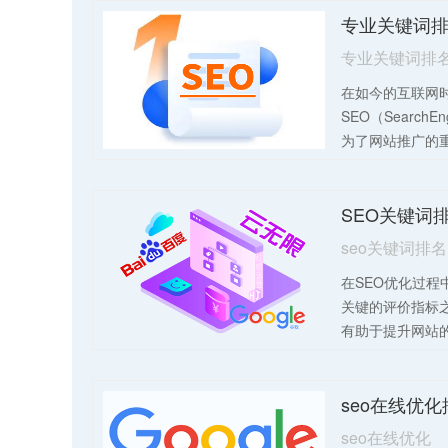
专业关键词
专业关键词排
在如今的互联网
SEO（SearchEn
为了网站推广的
优化是SEO的核
站在搜索引擎结
SEO关键词
易被用户找到。
个方面入手。首
seo关键词排名
解用户搜索意图
在SEO优化过程
内容，确保内容
关键的评价指标
高质量、有价值
有助于提升网站
部链接结构，提
有限时间内提升
高质量的外部链
章主要探讨了关
度。在优化过程
seo在线优
法，内容覆盖了
和移动友好性，
实际操作技巧等多
后，定期监测和
seo在线优化