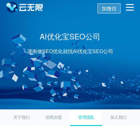
加微信
首页
AI优化宝SEO公司
营销推广
灌南做SEO优化就找AI优化宝SEO公司
数字化营销
数字化建设
SEO优化
SEO技术
新媒体营销
网站建设
关键词SEO排名
关于我们
网站优化
公众号开发
百度SEO诊断
搜索引擎优化
关于我们
招商加盟
管理团队
加入我们
AI获客系统
托管代运营
小程序开发
网站优化方案
SEO服务报价
关于我们
舆情监控
APP开发