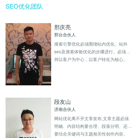
关键词优化
SEO优化公司
管理团队
SEO优化团队
H5制作营销
物联网开发
SEO优化顾问
整站SEO优化
加入我们
邢庆亮
邢台合伙人
谷歌SEO优化
SEO思维与策略
招商加盟
搜索引擎优化必须围绕站内优化、站外
seo及搜索体验优化的步骤进行。必须坚
联系我们
持以客户为中心，以客户转化为核心。
段友山
济南合伙人
网站优化离不开文章发布,文章主题必须
明确、内容结构要合理、段落分明、还要
要结合关键词与主题相关性创作内容。