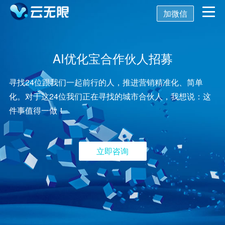
加微信
首页
AI优化宝合作伙人招募
营销推广
寻找24位跟我们一起前行的人，推进营销精准化、简单
化。对于这24位我们正在寻找的城市合伙人，我想说：这
数字化营销
数字化建设
SEO优化
件事值得一做！
SEO技术
新媒体营销
网站建设
关键词SEO排名
立即咨询
关于我们
网站优化
公众号开发
百度SEO诊断
搜索引擎优化
AI获客系统
托管代运营
小程序开发
网站优化方案
SEO服务报价
关于我们
舆情监控
APP开发