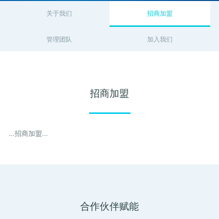
关键词优化
SEO优化公司
管理团队
关于我们
招商加盟
H5制作营销
物联网开发
SEO优化顾问
整站SEO优化
加入我们
管理团队
加入我们
谷歌SEO优化
SEO思维与策略
招商加盟
联系我们
招商加盟
...招商加盟...
合作伙伴赋能